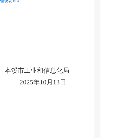
表.xlsx
本溪市工业和信息化局
2025年
10
月
13
日