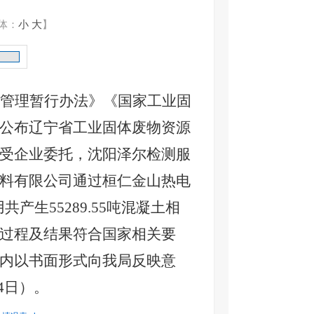
体：
小
大
】
管理暂行办法》《国家工业固
公布辽宁省工业固体废物资源
受企业委托，
沈阳泽尔检测服
料有限公司通过
桓仁金山热电
用共产生
55289.55吨混凝土
相
过程及结果符合国家相关要
内以书面形式向我局反映意
4
日）。